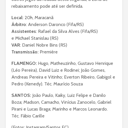
rebaixamento pode até ser definida.
Local:
20h, Maracanã
Árbitro
: Anderson Daronco (Fifa/RS)
Assistentes
: Rafael da Silva Alves (Fifa/RS)
e Michael Stanislau (RS)
VAR
: Daniel Nobre Bins (RS)
Transmissão:
Première
FLAMENGO:
Hugo, Matheuzinho, Gustavo Henrique
(Léo Pereira), David Luiz e Rodinei; João Gomes,
Andreas Pereira e Vitinho; Everton Ribeiro, Gabigol e
Pedro (Kenedy). Téc. Maurício Souza
SANTOS:
João Paulo, Kaiky, Luiz Felipe e Danilo
Boza; Madson, Camacho, Vinícius Zanocelo, Gabriel
Pirani e Lucas Braga; Marinho e Marcos Leonardo.
Téc. Fábio Carille
(Fotos: Instagram/Santos FC)