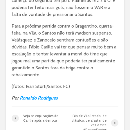
começo do segundo tempo o Palmeiras fez 2 x 0. E
poderia ter feito mais gols, não fossem o VAR e a
falta de vontade de pressionar o Santos.
Para a próxima partida contra o Bragantino, quarta-
feira, na Vila, o Santos não terá Madson suspenso.
Velásquez e Zanocelo sentiram contusões e são
dúvidas. Fábio Carille vai ter que pensar muito bem a
escalação e tentar levantar a moral do time que
jogou mal uma partida que poderia ter praticamente
garantido o Santos fora da briga contra o
rebaixamento.
(fotos: Ivan Storti/Santos FC)
Por
Ronaldo Rodrigues
Veja as explicações de
Dia de Vila lotada, de
Carille após a derrota
clássico, de afastar de
vez a zica
#ReageSantos