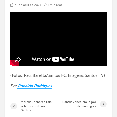
29 de abril de 2023
1 min read
(Fotos: Raul Baretta/Santos FC; Imagens: Santos TV)
Por
Ronaldo Rodrigues
Marcos Leonardo fala
Santos vence em jogão
sobre a atual fase no
de cinco gols
Santos