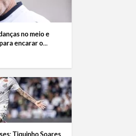
danças no meio e
ara encarar o...
ses: Tiquinho Soares