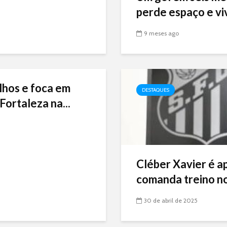
perde espaço e viv
9 meses ago
lhos e foca em
DESTAQUES
Fortaleza na...
Cléber Xavier é a
comanda treino no
30 de abril de 2025