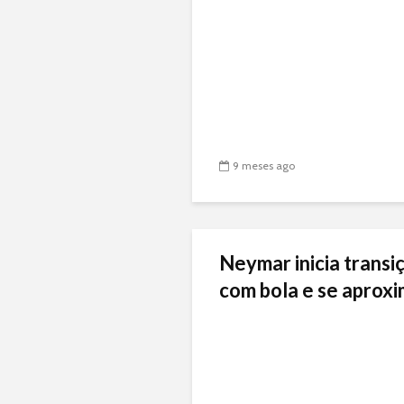
9 meses ago
Neymar inicia transiç
com bola e se aproxi