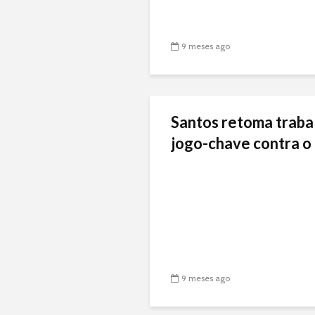
9 meses ago
Santos retoma traba
jogo-chave contra o 
9 meses ago