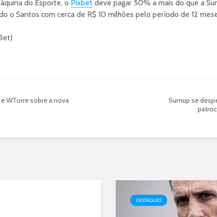
áquina do Esporte, o
Pixbet
deve pagar 50% a mais do que a Sum
ado o Santos com cerca de R$ 10 milhões pelo período de 12 mese
Bet)
 e WTorre sobre a nova
Sumup se despe
patroc
DESTAQUES