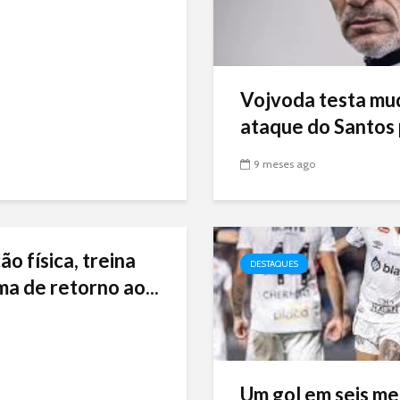
Vojvoda testa mu
ataque do Santos p
9 meses ago
ão física, treina
DESTAQUES
ma de retorno ao...
Um gol em seis me