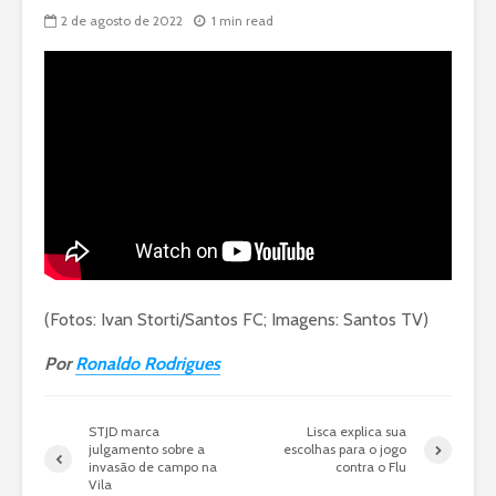
2 de agosto de 2022
1 min read
(Fotos: Ivan Storti/Santos FC; Imagens: Santos TV)
Por
Ronaldo Rodrigues
STJD marca
Lisca explica sua
julgamento sobre a
escolhas para o jogo
invasão de campo na
contra o Flu
Vila