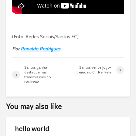
(Foto: Redes Sociais/Santos FC)
Por
Ronaldo Rodrigues
Santos ganha
Santos vence jogo-
destaque nas
treino no CT Rei Pelé
transmissões do
Paulistão
You may also like
hello world