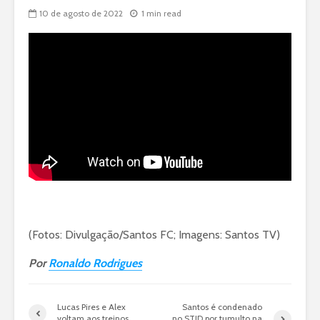
10 de agosto de 2022
1 min read
(Fotos: Divulgação/Santos FC; Imagens: Santos TV)
Por
Ronaldo Rodrigues
Lucas Pires e Alex
Santos é condenado
voltam aos treinos
no STJD por tumulto na