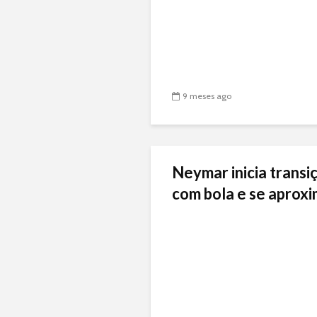
9 meses ago
Neymar inicia transiç
com bola e se aproxi