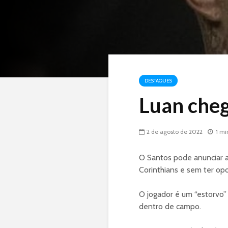
DESTAQUES
Luan cheg
2 de agosto de 2022
1 mi
O Santos pode anunciar 
Corinthians e sem ter op
O jogador é um “estorvo”
dentro de campo.