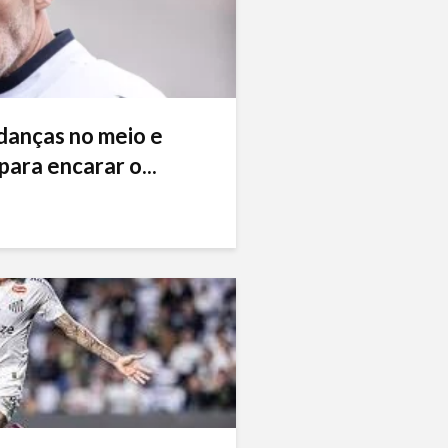
danças no meio e
ara encarar o...