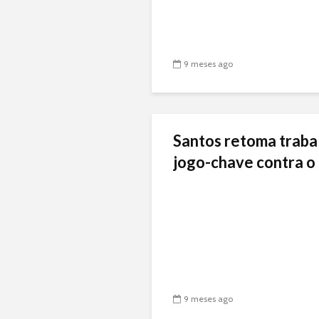
9 meses ago
Santos retoma traba
jogo-chave contra o 
9 meses ago