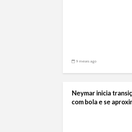
9 meses ago
Neymar inicia transiç
com bola e se aproxi