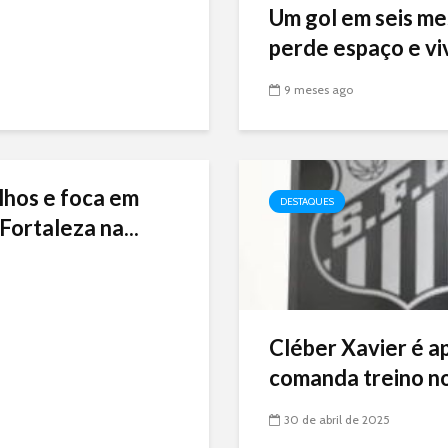
Um gol em seis me
perde espaço e viv
9 meses ago
lhos e foca em
DESTAQUES
Fortaleza na...
Cléber Xavier é a
comanda treino no
30 de abril de 2025