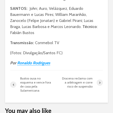
SANTOS:
John; Auro, Velázquez, Eduardo
Bauermann e Lucas Pires; William Maranhão,
Zanocelo (Felipe Jonatan) e Gabriel Pirani; Lucas
Braga, Lucas Barbosa e Marcos Leonardo.
Técnico
:
Fabián Bustos
Transmissão:
Conmebol TV
(Fotos: Divulgação/Santos FC)
Por
Ronaldo Rodrigues
Bustos ousa no
Dracena reclama com
esquema e vence fora
a arbitragem e corre
de casa pela
risco de suspensão
Sulamericana
You may also like