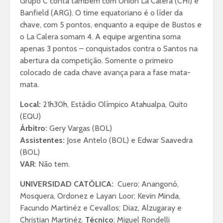
Grupo C conta também com Unión La Calera (CHI) e
Banfield (ARG). O time equatoriano é o líder da
chave, com 5 pontos, enquanto a equipe de Bustos e
o La Calera somam 4. A equipe argentina soma
apenas 3 pontos – conquistados contra o Santos na
abertura da competição. Somente o primeiro
colocado de cada chave avança para a fase mata-
mata.
Local:
21h30h, Estádio Olímpico Atahualpa, Quito
(EQU)
Árbitro:
Gery Vargas (BOL)
Assistentes:
Jose Antelo (BOL) e Edwar Saavedra
(BOL)
VAR
: Não tem.
UNIVERSIDAD CATÓLICA:
Cuero; Anangonó,
Mosquera, Ordonez e Layan Loor; Kevin Minda,
Facundo Martinéz e Cevallos; Diaz, Alzugaray e
Christian Martinéz.
Técnico
: Miguel Rondelli