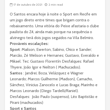
17 de outubro de 2021
2 min read
O Santos encara hoje à noite o Sport em Recife em
um jogo direto entre times que brigam contra o
rebaixamento. Uma vitória do Peixe afastaria o clube
paulista do Z4, ainda mais porque na sequência o
alvinegro terá dois jogos seguidos na Vila Belmiro.
Prováveis escalações:
Sport
: Mailson, Ewerton, Sabino, Chico e Sander;
Marcão, Zé Welison e Hernanes; Gustavo, Everaldo e
Mikael. Tec: Gustavo Florentín Desfalques: Rafael
Thyere, João Igor e Neilton ( Machucados).
Santos
: Jandrei; Boza, Velázquez e Wagner
Leonardo; Marcos Guilherme (Madson), Camacho,
Sánchez, Vinicius Zanocelo e Lucas Braga; Marinho e
Marcos Leonardo (Diego Tardelli/Raniel).
Desfalques: João Paulo (suspenso), Léo Baptistão e
Pirani (machucados)
Sport x Santos