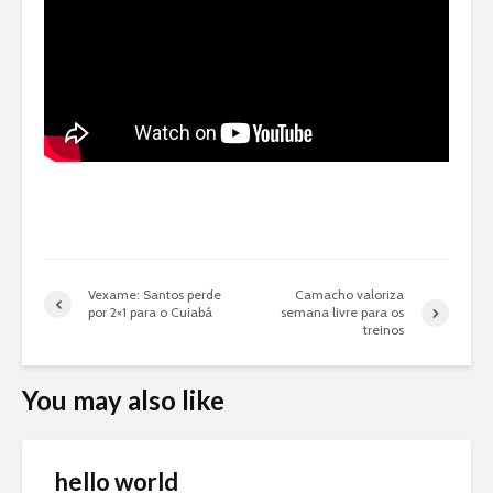
Vexame: Santos perde
Camacho valoriza
por 2×1 para o Cuiabá
semana livre para os
treinos
You may also like
hello world