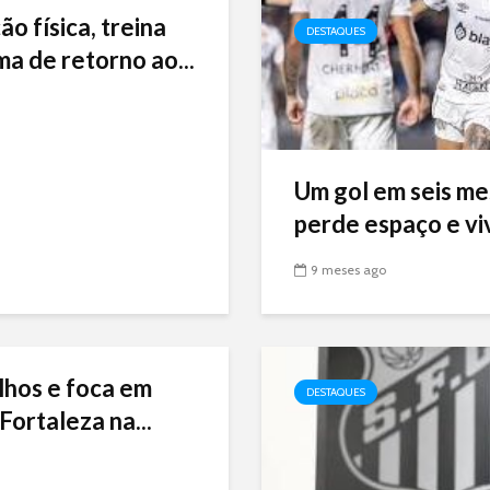
ão física, treina
DESTAQUES
ma de retorno ao...
Um gol em seis me
perde espaço e viv
9 meses ago
lhos e foca em
DESTAQUES
Fortaleza na...