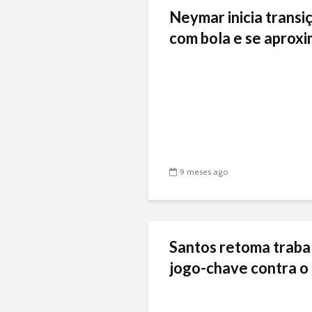
Neymar inicia transiç
com bola e se aproxi
9 meses ago
Santos retoma traba
jogo-chave contra o 