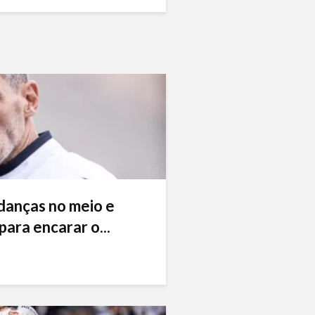
danças no meio e
ara encarar o...