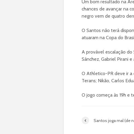
Um bom resultado na Aren
chances de avançar na c
negro vem de quatro derro
O Santos não terá dispon
atuaram na Copa do Brasil
A provável escalação do S
Sánchez, Gabriel Pirani 
O Athletico-PR deve ir a
Terans; Nikão, Carlos Ed
O jogo começa às 19h e t
Santos joga mal (de 