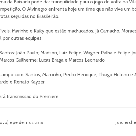
a da Baixada pode dar tranquilidade para o jogo de volta na Vil
ompetição. O Alvinegro enfrenta hoje um time que não vive um 
tas seguidas no Brasileirão.
íveis: Marinho e Kaiky que estão machucados. Já Camacho, Moraes
 por outras equipes.
antos: João Paulo; Madson, Luiz Felipe, Wagner Palha e Felipe Jo
e Marcos Guilherme; Lucas Braga e Marcos Leonardo
 campo com: Santos; Marcinho, Pedro Henrique, Thiago Heleno e Ab
uardo e Renato Kayzer
erá transmissão do Premiere.
novo) e perde mais uma
Jandrei che