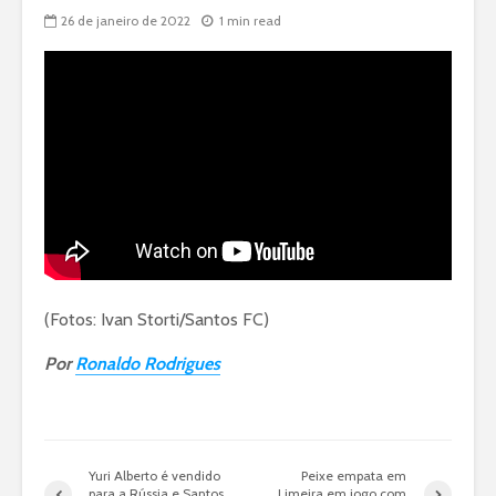
26 de janeiro de 2022
1 min read
(Fotos: Ivan Storti/Santos FC)
Por
Ronaldo Rodrigues
Yuri Alberto é vendido
Peixe empata em
para a Rússia e Santos
Limeira em jogo com