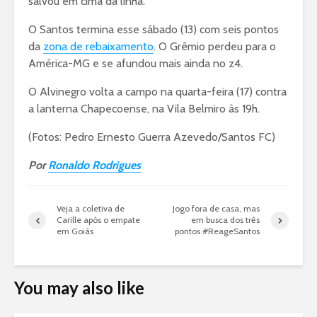
salvou em cima da linha.
O Santos termina esse sábado (13) com seis pontos
da
zona de rebaixamento
. O Grêmio perdeu para o
América-MG e se afundou mais ainda no z4.
O Alvinegro volta a campo na quarta-feira (17) contra
a lanterna Chapecoense, na Vila Belmiro às 19h.
(Fotos: Pedro Ernesto Guerra Azevedo/Santos FC)
Por
Ronaldo Rodrigues
Veja a coletiva de
Jogo fora de casa, mas
Carille após o empate
em busca dos três
em Goiás
pontos #ReageSantos
You may also like