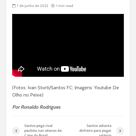
7 de junho de 2022
1 min read
(Fotos: Ivan Storti/Santos FC; Imagens: Youtube De
Olho no Peixe)
Por Ronaldo Rodrigues
Santos pega rival
Santos adianta
paulista nas oitavas da
dinheiro para pagar
Copa do Brasil
salários