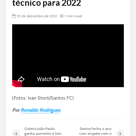
técnico para 2022
10 de dezembro de 2021
1 min read
(Fotos: Ivan Storti/Santos FC)
Por
Ronaldo Rodrigues
Goleiro João Paulo
Santos fecha o ano
ganha aumento e tem
com empate com o