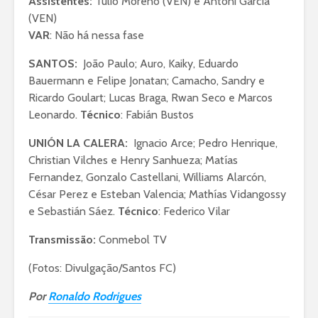
Assistentes:
Tulio Moreno (VEN) e Antoni García
(VEN)
VAR
: Não há nessa fase
SANTOS:
João Paulo; Auro, Kaiky, Eduardo
Bauermann e Felipe Jonatan; Camacho, Sandry e
Ricardo Goulart; Lucas Braga, Rwan Seco e Marcos
Leonardo.
Técnico
: Fabián Bustos
UNIÓN LA CALERA:
Ignacio Arce; Pedro Henrique,
Christian Vilches e Henry Sanhueza; Matías
Fernandez, Gonzalo Castellani, Williams Alarcón,
César Perez e Esteban Valencia; Mathías Vidangossy
e Sebastián Sáez.
Técnico
: Federico Vilar
Transmissão:
Conmebol TV
(Fotos: Divulgação/Santos FC)
Por
Ronaldo Rodrigues