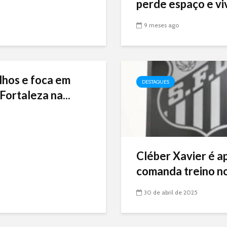
perde espaço e viv
9 meses ago
lhos e foca em
DESTAQUES
Fortaleza na...
Cléber Xavier é a
comanda treino no
30 de abril de 2025