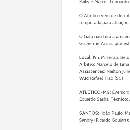
Kaiky e Marcos Leonardo 
O Atlético vem de derrot
temporada para atuações 
O Galo não terá a presenç
Guilherme Arana, que esta
Local:
19h, Mineirão, Bel
Árbitro:
Marcelo de Lima 
Assistentes:
Nailton Jun
VAR
: Rafael Traci (SC)
ATLÉTICO-MG:
Everson; 
Eduardo Sasha.
Técnico
:
SANTOS:
João Paulo; M
Sandry (Ricardo Goulart);