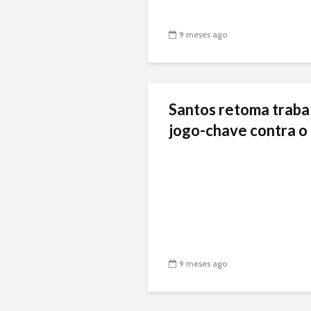
9 meses ago
Santos retoma traba
jogo-chave contra o 
9 meses ago