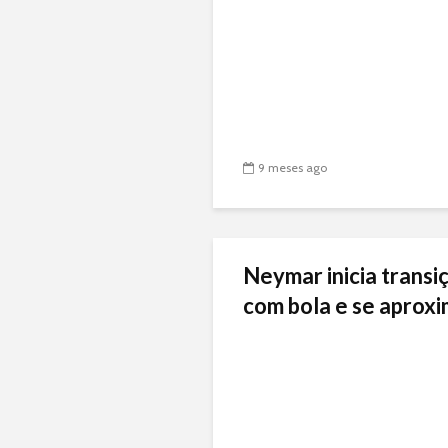
9 meses ago
Neymar inicia transiç
com bola e se aproxi