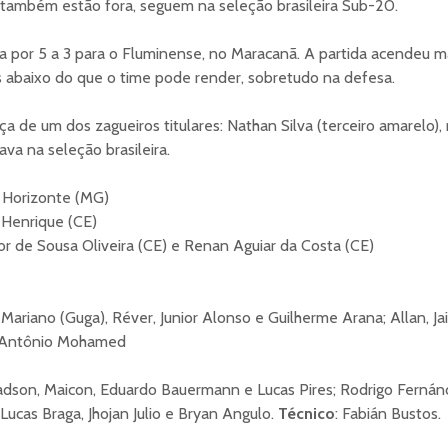
também estão fora, seguem na seleção brasileira Sub-20.
a por 5 a 3 para o Fluminense, no Maracanã. A partida acendeu m
abaixo do que o time pode render, sobretudo na defesa.
a de um dos zagueiros titulares: Nathan Silva (terceiro amarelo),
va na seleção brasileira.
o Horizonte (MG)
Henrique (CE)
ior de Sousa Oliveira (CE) e Renan Aguiar da Costa (CE)
Mariano (Guga), Réver, Junior Alonso e Guilherme Arana; Allan, Ja
 Antônio Mohamed
adson, Maicon, Eduardo Bauermann e Lucas Pires; Rodrigo Fernánd
 Lucas Braga, Jhojan Julio e Bryan Angulo.
Técnico
: Fabián Bustos.