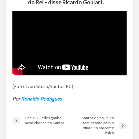
do Rei – disse Ricardo Goulart.
(Foto: Ivan Storti/Santos FC)
Por
Ronaldo Rodrigues
Daniel Guedes ganha
Santos e São Paulo
nova chance no Santos
tem acordo para a
vinda do atacante
Pablo