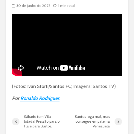
30 de junho de 2022
1 min read
(Fotos: Ivan Storti/Santos FC; Imagens: Santos TV)
Por
Ronaldo Rodrigues
Sábado tem Vila
Santos joga mal, mas
lotada! Pressão para o
consegue empate na
Fla e para Bustos.
Venezuela