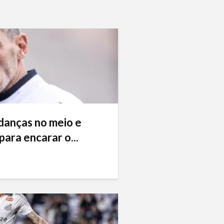
danças no meio e
ara encarar o...