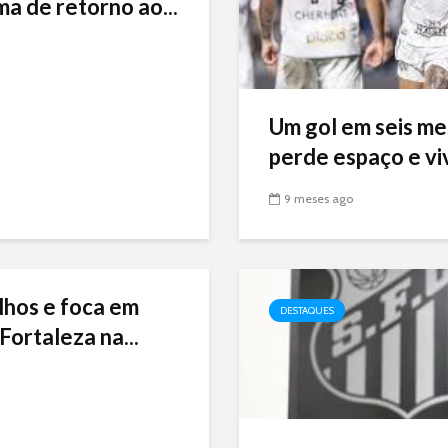
ma de retorno ao...
Um gol em seis me
perde espaço e viv
9 meses ago
lhos e foca em
DESTAQUES
Fortaleza na...