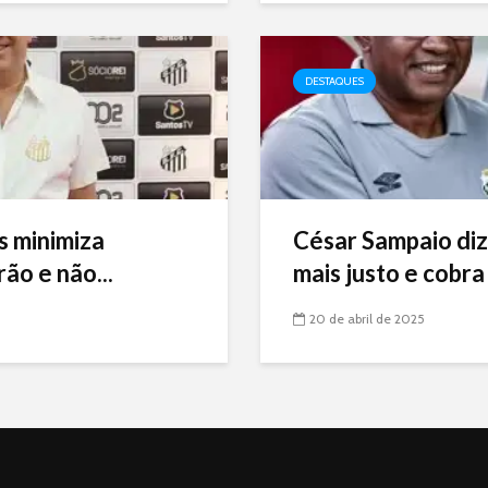
DESTAQUES
s minimiza
César Sampaio diz
ão e não...
mais justo e cobra 
20 de abril de 2025