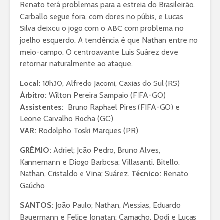
Renato terá problemas para a estreia do Brasileirão.
Carballo segue fora, com dores no púbis, e Lucas
Silva deixou o jogo com o ABC com problema no
joelho esquerdo. A tendência é que Nathan entre no
meio-campo. O centroavante Luis Suárez deve
retornar naturalmente ao ataque.
Local:
18h30, Alfredo Jacomi, Caxias do Sul (RS)
Árbitro:
Wilton Pereira Sampaio (FIFA-GO)
Assistentes:
Bruno Raphael Pires (FIFA-GO) e
Leone Carvalho Rocha (GO)
VAR:
Rodolpho Toski Marques (PR)
GRÊMIO:
Adriel; João Pedro, Bruno Alves,
Kannemann e Diogo Barbosa; Villasanti, Bitello,
Nathan, Cristaldo e Vina; Suárez.
Técnico:
Renato
Gaúcho
SANTOS:
João Paulo; Nathan, Messias, Eduardo
Bauermann e Felipe Jonatan; Camacho, Dodi e Lucas