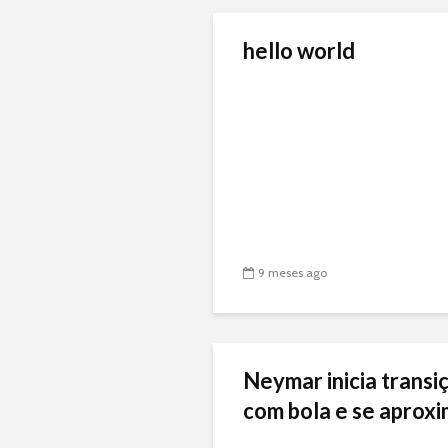
hello world
9 meses ago
Neymar inicia transiç
com bola e se aproxi