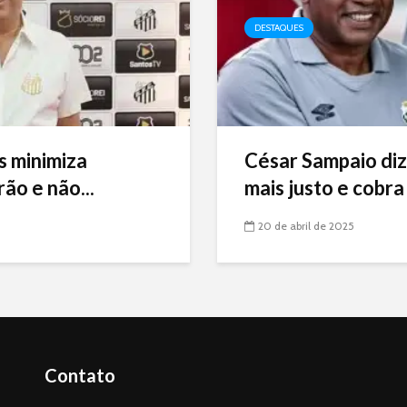
DESTAQUES
s minimiza
César Sampaio diz
ão e não...
mais justo e cobra 
20 de abril de 2025
Contato