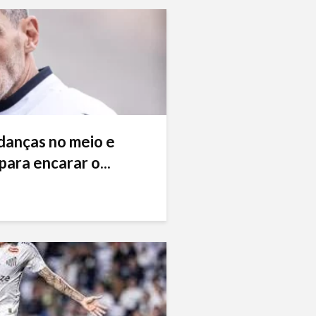
danças no meio e
ara encarar o...