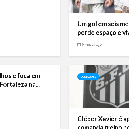
Um gol em seis me
perde espaço e viv
9 meses ago
lhos e foca em
DESTAQUES
Fortaleza na...
Cléber Xavier é a
comanda treino no