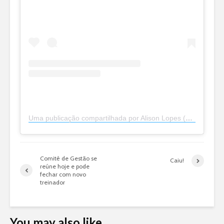
Uma publicação compartilhada por Alison Lopes (@alisonlopes)
Comitê de Gestão se
Caiu!
reúne hoje e pode
fechar com novo
treinador
You may also like