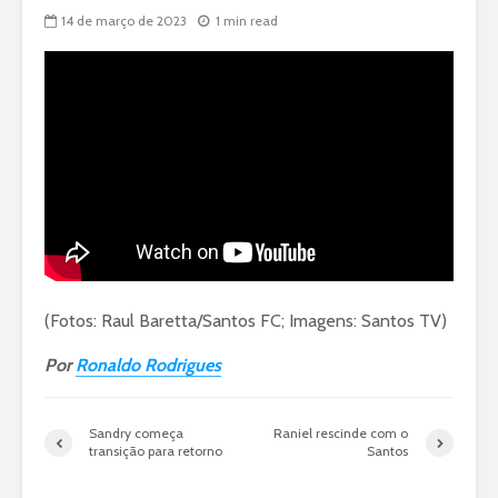
14 de março de 2023
1 min read
(Fotos: Raul Baretta/Santos FC; Imagens: Santos TV)
Por
Ronaldo Rodrigues
Sandry começa
Raniel rescinde com o
transição para retorno
Santos