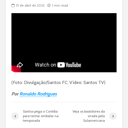
15 de abril de 2022
1 min read
(Foto: Divulgação/Santos FC; Vídeo: Santos TV)
Por
Ronaldo Rodrigues
Santos pega o Coritiba
Veja os bastidores da
para tentar embalar na
virada pela
temporada
Sulamericana